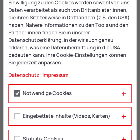
kulturquartier@
leoben.at
Einwilligung zu den Cookies werden sowohl von uns
Daten verarbeitet als auch von Drittanbieter:innen,
die ihren Sitz teilweise in Drittländern (z.B. den USA)
haben. Nähere Informationen zu den Tools und den
Partner:innen finden Sie in unserer
Leopoldine-Pohl-Platz 1
Datenschutzerklärung, in der wir auch genau
8700 Leoben
erklären, was eine Datenübermittlung in die USA
auf Kar­te an­zei­gen
bedeuten kann. Ihre Cookie-Einstellungen können
Sie jederzeit anpassen.
Datenschutz
|
Impressum
Dienstag bis Freitag:
09:00 - 17:00 Uhr
Notwendige Cookies
Mail
Print
Eingebettete Inhalte (Videos, Karten)
Statistik Cookies