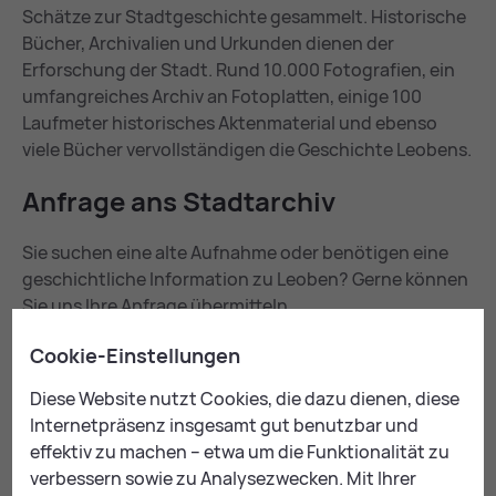
Schätze zur Stadtgeschichte gesammelt. Historische
Bücher, Archivalien und Urkunden dienen der
Erforschung der Stadt. Rund 10.000 Fotografien, ein
umfangreiches Archiv an Fotoplatten, einige 100
Laufmeter historisches Aktenmaterial und ebenso
viele Bücher vervollständigen die Geschichte Leobens.
An­fra­ge ans Stadt­ar­chiv
Sie suchen eine alte Aufnahme oder benötigen eine
geschichtliche Information zu Leoben? Gerne können
Sie uns Ihre Anfrage übermitteln.
Cookie-Einstellungen
Kon­takt:
Diese Website nutzt Cookies, die dazu dienen, diese
Internetpräsenz insgesamt gut benutzbar und
+43 3842 4062-408
effektiv zu machen – etwa um die Funktionalität zu
verbessern sowie zu Analysezwecken. Mit Ihrer