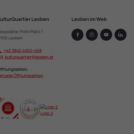
ulturQuartier Leoben
Leoben im Web
eopoldine-Pohl-Platz 1
facebook
instagram
youtube
linked
700 Leoben
+43 3842 4062-408
kulturquartier@
leoben.at
ffnungszeiten:
ktuelle Öffnungszeiten