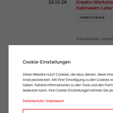
20.10.26
Kreativ-Worksho
Halloween-Late
KINDER & FAMILIE
KulturQuartier, Leopol
18.11.26
Kreativ-Worksho
Schatzsucher i
unterwegs
Cookie-Einstellungen
KINDER & FAMILIE
Diese Website nutzt Cookies, die dazu dienen, diese In
Analysezwecken. Mit Ihrer Einwilligung zu den Cookies we
haben. Nähere Informationen zu den Tools und den Partne
KulturQuartier, Leopol
bedeuten kann. Ihre Cookie-Einstellungen können Sie je
24.11.26
Kreativ-Worksho
Datenschutz
|
Impressum
schillernden Vög
Glocken