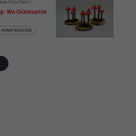
dine-Pohl-Platz 1
p: Wo Glückspilze
KUNST & KULTUR
Kreativ-Workshop: Wo Glückspilze sprieß