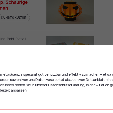
p: Schaurige
rnen
KUNST & KULTUR
Kreativ-Workshop: Schaurige Halloween
dine-Pohl-Platz 1
p: Als
m Museum
KUNST & KULTUR
Kreativ-Workshop: Als Schatzsucher im
ternetpräsenz insgesamt gut benutzbar und effektiv zu machen – etwa u
rden sowohl von uns Daten verarbeitet als auch von Drittanbieter:innen,
r:innen finden Sie in unserer Datenschutzerklärung, in der wir auch g
dine-Pohl-Platz 1
derzeit anpassen.
p: Von
eln, Sternen und