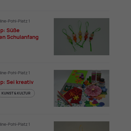
dine-Pohl-Platz 1
p: Süße
den Schulanfang
Kreativ-Workshop: Süße Früchtchen für 
dine-Pohl-Platz 1
: Sei kreativ
KUNST & KULTUR
Kreativ-Workshop: Sei kreativ
dine-Pohl-Platz 1