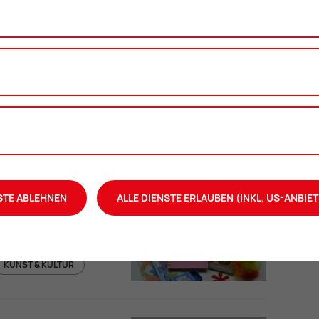
KUNST & KULTUR
Kreativ-Workshop: Von schillernden Vöge
dine-Pohl-Platz 1
p: Kunstvoller
KUNST & KULTUR
Kreativ-Workshop: Kunstvoller Papiersc
STE ABLEHNEN
ALLE DIENSTE ERLAUBEN (INKL. US-ANBIET
dine-Pohl-Platz 1
: Das hab´ ich
KUNST & KULTUR
Kreativ-Workshop: Das hab´ ich selbst g