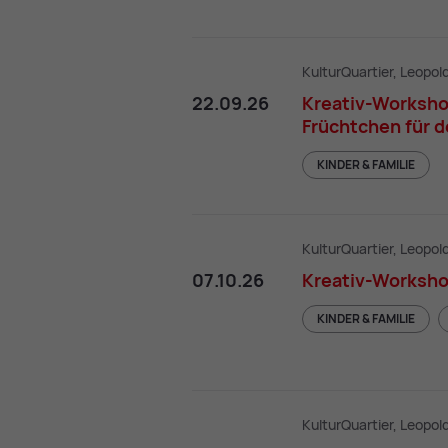
KulturQuartier, Leopol
22.09.26
Kreativ-Worksho
Früchtchen für 
KINDER & FAMILIE
KulturQuartier, Leopol
07.10.26
Kreativ-Workshop
KINDER & FAMILIE
KulturQuartier, Leopol