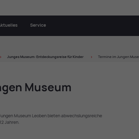
Aktuelles
Service
Jun­ges Mu­se­um: Ent­de­ckungs­rei­se für Kin­der
Termine im Jungen Mus
n­gen Mu­se­um
 Jungen Museum Leoben bieten abwechslungsreiche
12 Jahren.