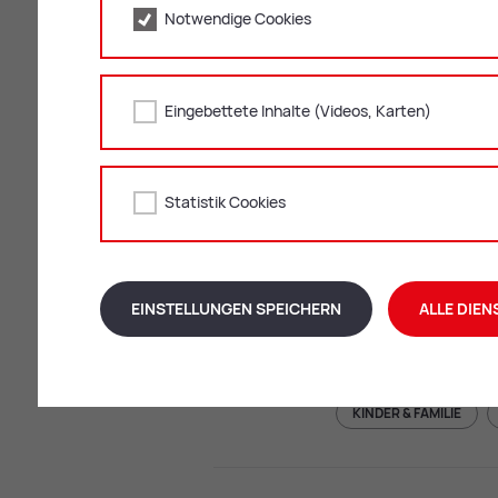
Notwendige Cookies
KINDER & FAMILIE
Eingebettete Inhalte (Videos, Karten)
KulturQuartier, Leopol
09.12.26
Kreativ-Worksho
Papierschmuck
Statistik Cookies
KINDER & FAMILIE
EINSTELLUNGEN SPEICHERN
ALLE DIEN
KulturQuartier, Leopol
15.12.26
Kreativ-Workshop
selbst gemacht!
KINDER & FAMILIE