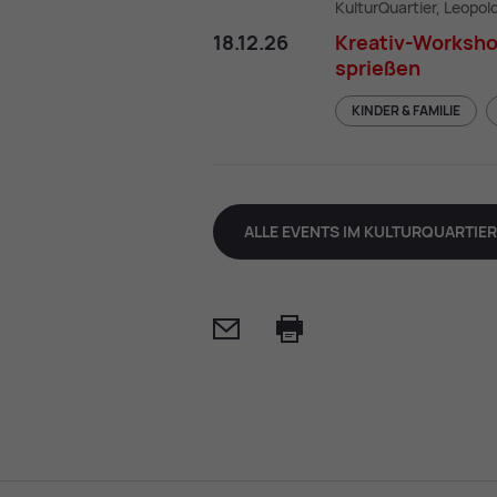
KulturQuartier, Leopol
18.12.26
Kreativ-Worksho
sprießen
KINDER & FAMILIE
ALLE EVENTS IM KULTURQUARTIER
Mail
Print