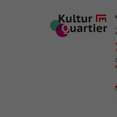
K
L
8
Ö
a