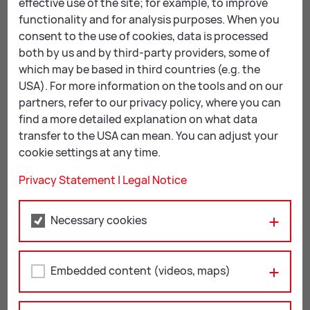
Kreativ-Workshop: Von schillernden
effective use of the site; for example, to improve
Vögeln, Sternen und Glocken
functionality and for analysis purposes. When you
consent to the use of cookies, data is processed
KIDS & FAMILY
ARTS & CULTURE
both by us and by third-party providers, some of
which may be based in third countries (e.g. the
USA). For more information on the tools and on our
partners, refer to our privacy policy, where you can
find a more detailed explanation on what data
transfer to the USA can mean. You can adjust your
cookie settings at any time.
Privacy Statement
|
Legal Notice
Necessary cookies
Embedded content (videos, maps)
09.12.26
Kreativ-Workshop: Kunstvoller Papierschmuck