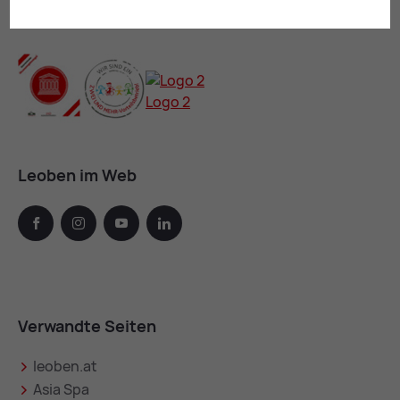
Leoben im Web
facebook
instagram
youtube
linkedin
Verwandte Seiten
leoben.at
Asia Spa