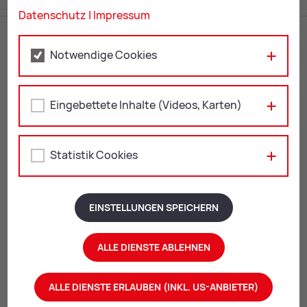
Datenschutz
|
Impressum
Notwendige Cookies
Eingebettete Inhalte (Videos, Karten)
KulturQuartier Leoben
Statistik Cookies
Leopoldine-Pohl-Platz 1
8700 Leoben
EINSTELLUNGEN SPEICHERN
+43 3842 4062-408
kulturquartier@
leoben.at
ALLE DIENSTE ABLEHNEN
Öffnungszeiten:
ALLE DIENSTE ERLAUBEN (INKL. US-ANBIETER)
aktuelle Öffnungszeiten