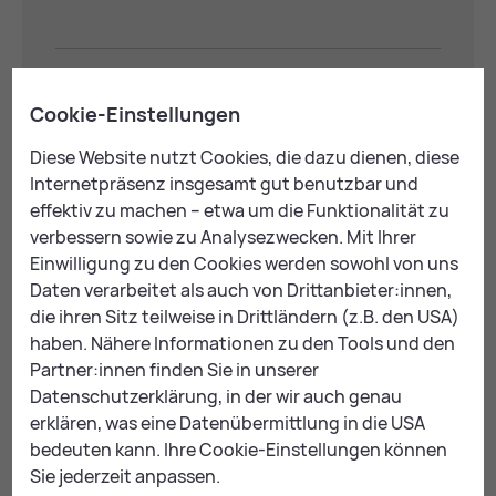
Leopoldine-Pohl-Platz 1
Cookie-Einstellungen
8700 Leoben
auf Kar­te an­zei­gen
Diese Website nutzt Cookies, die dazu dienen, diese
Internetpräsenz insgesamt gut benutzbar und
effektiv zu machen – etwa um die Funktionalität zu
verbessern sowie zu Analysezwecken. Mit Ihrer
Dienstag bis Freitag:
09:00 - 17:00 Uhr
Einwilligung zu den Cookies werden sowohl von uns
Daten verarbeitet als auch von Drittanbieter:innen,
die ihren Sitz teilweise in Drittländern (z.B. den USA)
haben. Nähere Informationen zu den Tools und den
Partner:innen finden Sie in unserer
Mail
Print
Datenschutzerklärung, in der wir auch genau
erklären, was eine Datenübermittlung in die USA
bedeuten kann. Ihre Cookie-Einstellungen können
Sie jederzeit anpassen.