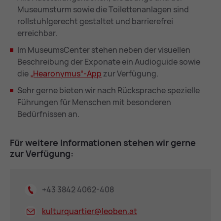
Museumsturm sowie die Toilettenanlagen sind
rollstuhlgerecht gestaltet und barrierefrei
erreichbar.
Im MuseumsCenter stehen neben der visuellen
Beschreibung der Exponate ein Audioguide sowie
die
„Hearony­mus“-App
zur Verfügung.
Sehr gerne bieten wir nach Rücksprache spezielle
Führungen für Menschen mit besonderen
Bedürfnissen an.
Für wei­te­re In­for­ma­tio­nen ste­hen wir ger­ne
zur Ver­fü­gung:
+43 3842 4062-408
kulturquartier@
leoben.at