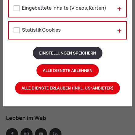
Leopoldine-Pohl-Platz 1
Eingebettete Inhalte (Videos, Karten)
8700 Leoben
+43 3842 4062-408
Statistik Cookies
kulturquartier@
leoben.at
Öffnungszeiten:
aktuelle Öffnungszeiten
EINSTELLUNGEN SPEICHERN
ALLE DIENSTE ABLEHNEN
ALLE DIENSTE ERLAUBEN (INKL. US-ANBIETER)
Leoben im Web
facebook
instagram
youtube
linkedin