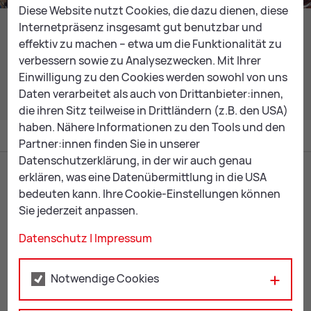
Diese Website nutzt Cookies, die dazu dienen, diese
Internetpräsenz insgesamt gut benutzbar und
Alle Ver­an­stal­tun­gen in Leo­ben
effektiv zu machen – etwa um die Funktionalität zu
verbessern sowie zu Analysezwecken. Mit Ihrer
Einwilligung zu den Cookies werden sowohl von uns
ZUM EVENT-KALENDER
Daten verarbeitet als auch von Drittanbieter:innen,
die ihren Sitz teilweise in Drittländern (z.B. den USA)
haben. Nähere Informationen zu den Tools und den
Partner:innen finden Sie in unserer
Datenschutzerklärung, in der wir auch genau
erklären, was eine Datenübermittlung in die USA
bedeuten kann. Ihre Cookie-Einstellungen können
Sie jederzeit anpassen.
Datenschutz
|
Impressum
Notwendige Cookies
KulturQuartier Leoben