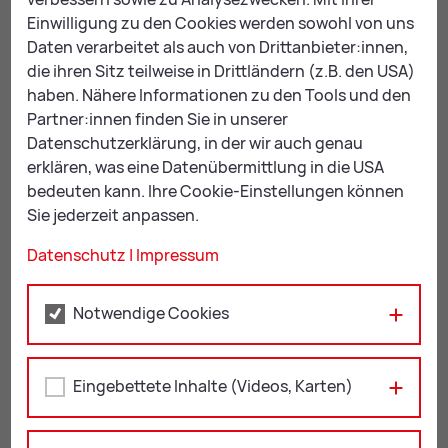
Einwilligung zu den Cookies werden sowohl von uns
Ein­tritt Frei
Daten verarbeitet als auch von Drittanbieter:innen,
die ihren Sitz teilweise in Drittländern (z.B. den USA)
haben. Nähere Informationen zu den Tools und den
Kon­takt
Partner:innen finden Sie in unserer
Datenschutzerklärung, in der wir auch genau
KulturQuartier Leoben
erklären, was eine Datenübermittlung in die USA
bedeuten kann. Ihre Cookie-Einstellungen können
+43 3842 4062-408
Sie jederzeit anpassen.
kul­tur­quar­tier@
leo­ben.at
Datenschutz
|
Impressum
Web­site Kul­tur­Quar­tier Leo­ben
Notwendige Cookies
ZUR ÜBERSICHT: EVENTS
Eingebettete Inhalte (Videos, Karten)
Mail
Print