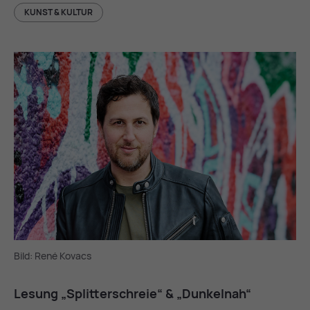
KUNST & KULTUR
Bild: René Kovacs
Le­sung „Split­ter­schreie“ & „Dun­kel­nah“