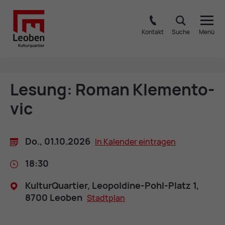
Kontakt
Suche
Menü
Le­sung: Ro­man Kle­men­to­
vic
Do., 01.10.2026
In Ka­len­der ein­tra­gen
18:30
Kul­tur­Quar­tier, Leo­pol­di­ne-Pohl-Platz 1,
8700 Leo­ben
Stadt­plan