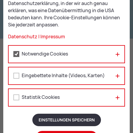
Datenschutzerklärung, in der wir auch genau
erklären, was eine Datenübermittlung in die USA
bedeuten kann. Ihre Cookie-Einstellungen können
Sie jederzeit anpassen.
Datenschutz
|
Impressum
Alte Mus­ter wie­der hoch­mo­dern!
Notwendige Cookies
MEHR DAZU
Eingebettete Inhalte (Videos, Karten)
An­mel­dung:
Statistik Cookies
Alle unsere Workshops und Kreativ-Workshops finden
gegen Voranmeldung für Gruppen von mindestens 6
Kindern statt. Sie können wahlweise mit anderen
Workshops aus unserem
Pro­gramm JUN­GES MU­SE­UM
EINSTELLUNGEN SPEICHERN
kombiniert werden. Wir beraten Sie gerne!