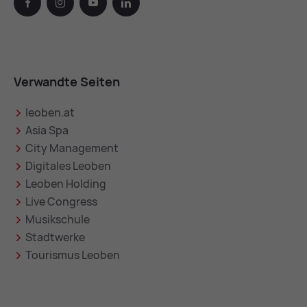
facebook
instagram
youtube
linkedin
Verwandte Seiten
leoben.at
Asia Spa
City Management
Digitales Leoben
Leoben Holding
Live Congress
Musikschule
Stadtwerke
Tourismus Leoben