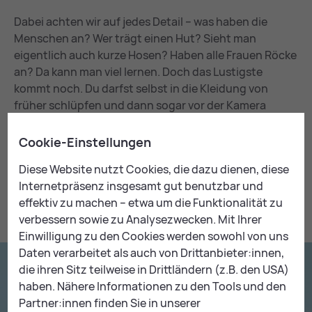
Dabei achten wir auf jedes Detail – was haben die
Menschen an? Wer trägt einen Hut? Sieht man
eigentlich auch kurze Hosen? Haben alle Frauen Röcke
an? Da kann man viel lernen. Doch das Lustigste
kommt noch. Du darfst selbst in die Kleidung von
früher schlüpfen und dann sogar vor der Kamera
posieren. Klick, Klick!
Cookie-Einstellungen
Pas­sen­der Krea­tiv-Work­shop:
Diese Website nutzt Cookies, die dazu dienen, diese
Internetpräsenz insgesamt gut benutzbar und
Der Workshop kann sehr gut mit folgendem Kreativ-
effektiv zu machen – etwa um die Funktionalität zu
Workshop kombiniert werden:
verbessern sowie zu Analysezwecken. Mit Ihrer
Einwilligung zu den Cookies werden sowohl von uns
Daten verarbeitet als auch von Drittanbieter:innen,
die ihren Sitz teilweise in Drittländern (z.B. den USA)
haben. Nähere Informationen zu den Tools und den
Partner:innen finden Sie in unserer