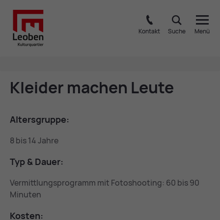
Kontakt
Suche
Menü
Klei­der ma­chen Leu­te
Al­ters­grup­pe:
8 bis 14 Jahre
Typ & Dau­er:
Vermittlungsprogramm mit Fotoshooting: 60 bis 90
Minuten
Kos­ten: