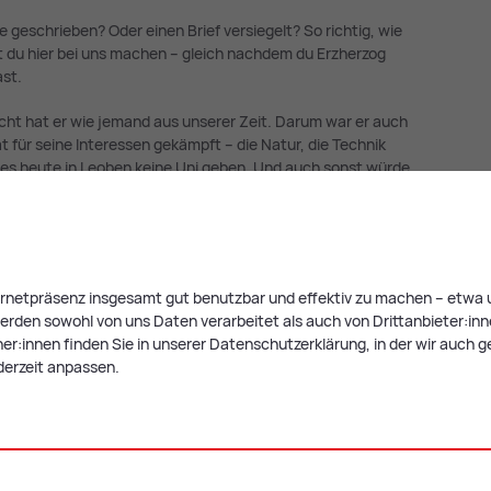
 geschrieben? Oder einen Brief versiegelt? So richtig, wie
t du hier bei uns machen – gleich nachdem du Erzherzog
st.
cht hat er wie jemand aus unserer Zeit. Darum war er auch
at für seine Interessen gekämpft – die Natur, die Technik
 es heute in Leoben keine Uni geben. Und auch sonst würde
d, oder?
:
dem Kreativ-Workshop kombiniert werden:
ternetpräsenz insgesamt gut benutzbar und effektiv zu machen – etwa u
rden sowohl von uns Daten verarbeitet als auch von Drittanbieter:innen,
r:innen finden Sie in unserer Datenschutzerklärung, in der wir auch g
derzeit anpassen.