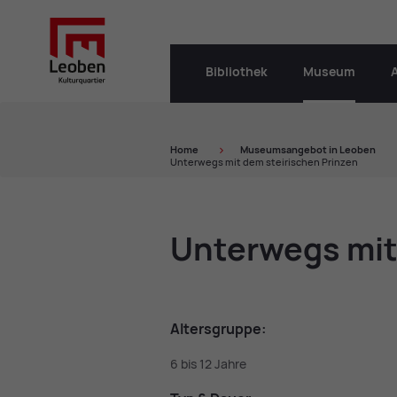
Bibliothek
Museum
Home
Mu­se­ums­an­ge­bot in Leo­ben
Unterwegs mit dem steirischen Prinzen
Un­ter­wegs mit
Al­ters­grup­pe:
6 bis 12 Jahre