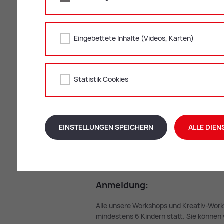
Eingebettete Inhalte (Videos, Karten)
Statistik Cookies
Kunst­voll schrei­
MEHR DAZU
EINSTELLUNGEN SPEICHERN
ALLE DIEN
An­mel­dung:
Alle unsere Workshops und Kreativ-Wor
mindestens 6 Kindern statt. Sie könne