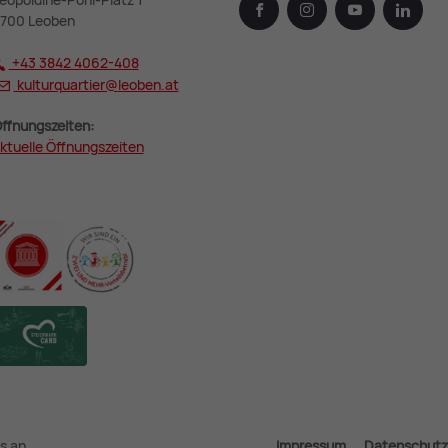
eopoldine-Pohl-Platz 1
facebook
instagram
youtube
linked
700 Leoben
+43 3842 4062-408
kulturquartier@
leoben.at
ffnungszeiten:
ktuelle Öffnungszeiten
s an
Impressum
Datenschutz