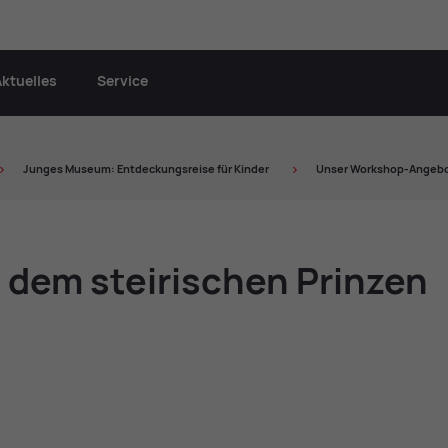
Aktuelles
Service
Jun­ges Mu­se­um: Ent­de­ckungs­rei­se für Kin­der
Un­ser Work­shop-An­ge­b
 dem stei­ri­schen Prin­zen