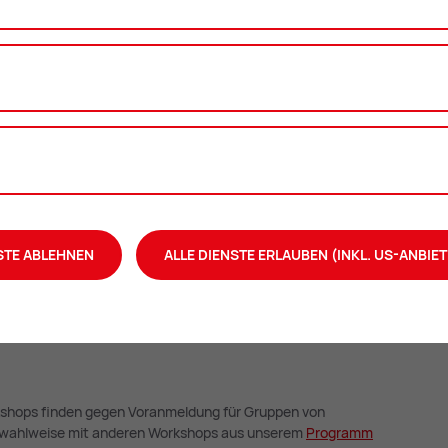
ben
STE ABLEHNEN
ALLE DIENSTE ERLAUBEN (INKL. US-ANBIET
kshops finden gegen Voranmeldung für Gruppen von
n wahlweise mit anderen Workshops aus unserem
Pro­gramm