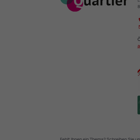
L
8
Ö
a
Fehlt Ihnen ein Thema? Schreiben Sie un