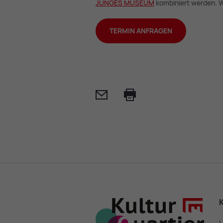
JUN­GES MU­SE­UM
kombiniert werden. W
TERMIN ANFRAGEN
Mail
Print
K