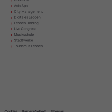
leoben.at
in
Asia Spa
City Management
Digitales Leoben
Leoben Holding
Live Congress
Musikschule
Stadtwerke
Tourismus Leoben
Cookies
Barrierefreiheit
Sitemap