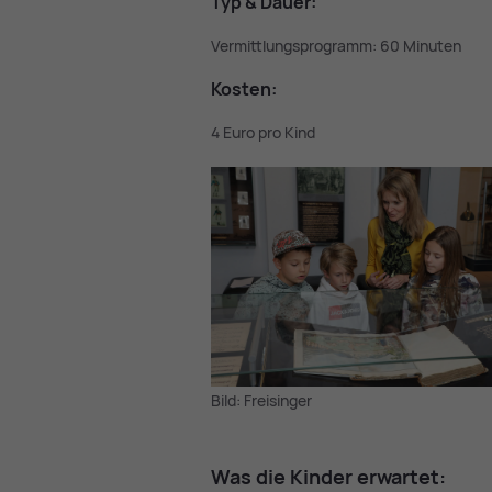
Typ & Dau­er:
Vermittlungsprogramm: 60 Minuten
Kos­ten:
4 Euro pro Kind
Bild: Freisinger
Was die Kin­der er­war­tet: