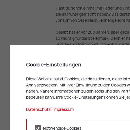
Hast du schon einmal mit Feder und Tinte
sie es früher gemacht haben? Das darfs
Johann von Österreich kennengelernt ha
Gelebt hat er vor 200 Jahren, aber geda
so wichtig für die Steiermark. Denn er h
und die Landwirtschaft. Ohne ihn würde
einiges ganz anders aussehen. Spannen
Cookie-Einstellungen
Pas­sen­der Krea­tiv-Work­shop
Der Workshop kann sehr gut mit folgen
Diese Website nutzt Cookies, die dazu dienen, diese In
Analysezwecken. Mit Ihrer Einwilligung zu den Cookies we
haben. Nähere Informationen zu den Tools und den Partne
bedeuten kann. Ihre Cookie-Einstellungen können Sie je
Datenschutz
|
Impressum
Notwendige Cookies