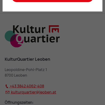
KulturQuartier Leoben
Leopoldine-Pohl-Platz 1
8700 Leoben
+43 3842 4062-408
kulturquartier@
leoben.at
Öffnungszeiten: