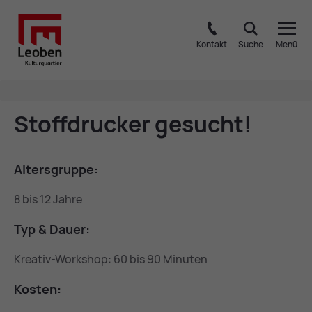
Kontakt
Suche
Menü
Stoff­dru­cker ge­sucht!
Al­ters­grup­pe:
8 bis 12 Jahre
Typ & Dau­er:
Kreativ-Workshop: 60 bis 90 Minuten
Kos­ten: