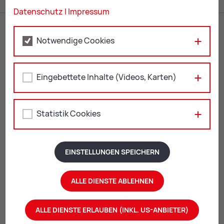
Datenschutz
|
Impressum
Notwendige Cookies
Eingebettete Inhalte (Videos, Karten)
KulturQuartier Leoben
Statistik Cookies
Leopoldine-Pohl-Platz 1
8700 Leoben
EINSTELLUNGEN SPEICHERN
+43 3842 4062-408
kulturquartier@
leoben.at
ALLE DIENSTE ABLEHNEN
Öffnungszeiten:
ALLE DIENSTE ERLAUBEN (INKL. US-ANBIETER)
aktuelle Öffnungszeiten