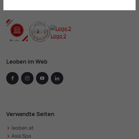
Leoben im Web
facebook
instagram
youtube
linkedin
Verwandte Seiten
leoben.at
Asia Spa